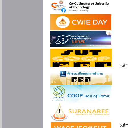
4.สำ
5.สำ