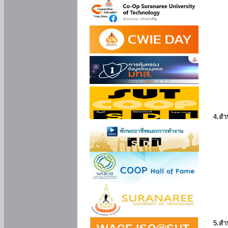
4.สำ
5.สำ