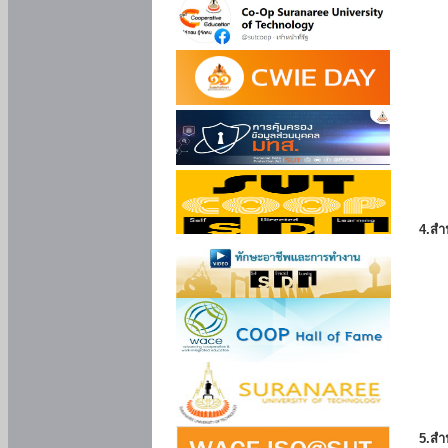
4.สำ
5.สำ