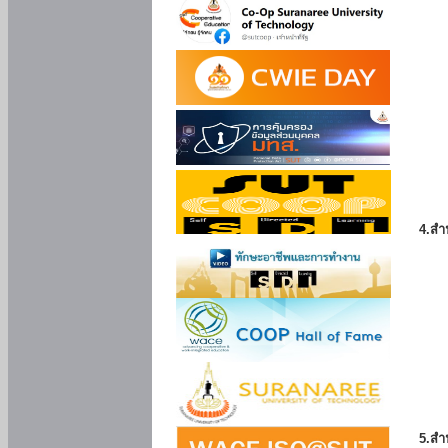
4.สำ
5.สำ