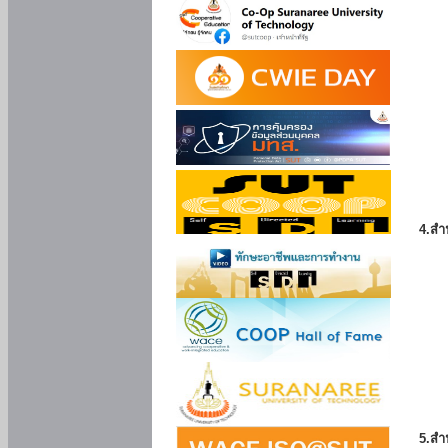
4.สำ
5.สำ