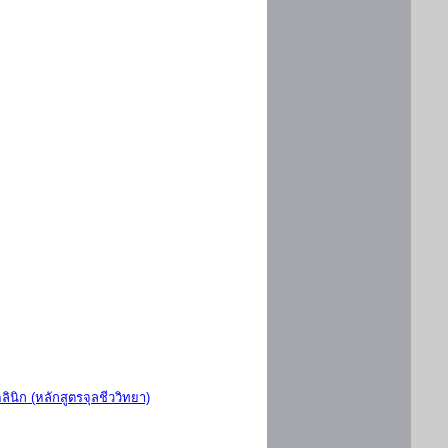
ินิก (หลักสูตรจุลชีววิทยา)