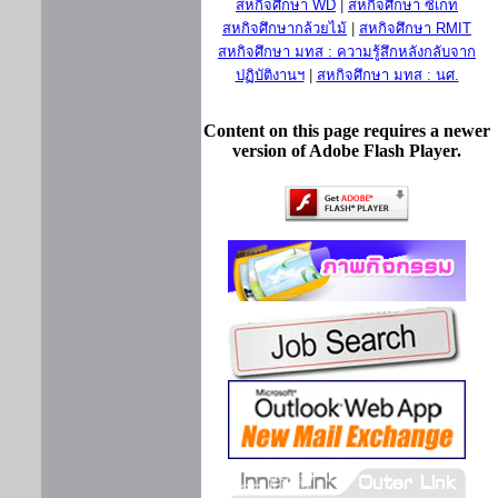
สหกิจศึกษา WD
|
สหกิจศึกษา ซีเกท
สหกิจศึกษากล้วยไม้
|
สหกิจศึกษา RMIT
สหกิจศึกษา มทส : ความรู้สึกหลังกลับจาก
ปฏิบัติงานฯ
|
สหกิจศึกษา มทส : นศ.
Content on this page requires a newer
version of Adobe Flash Player.