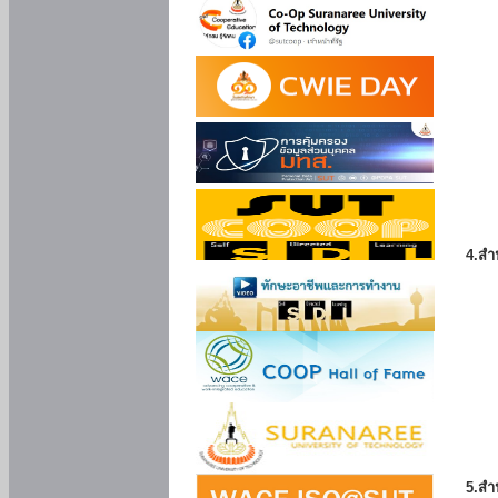
4.สำ
5.สำ