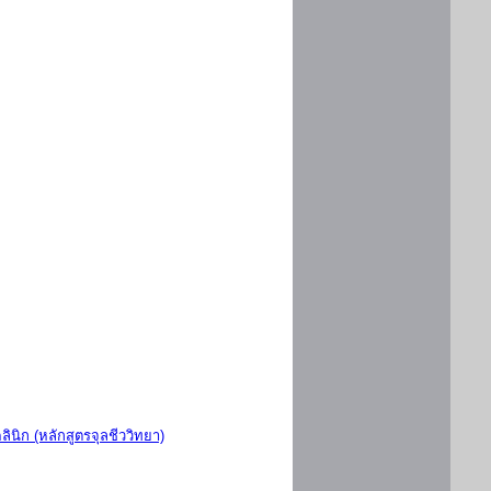
ินิก (หลักสูตรจุลชีววิทยา)