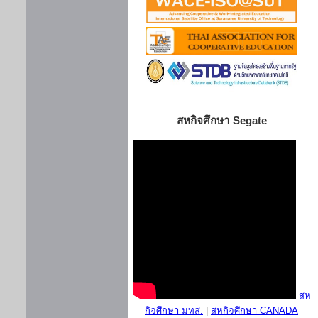
สหกิจศึกษา Segate
สห
กิจศึกษา มทส.
|
สหกิจศึกษา CANADA