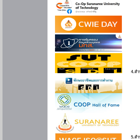
4.สำ
5.สำ