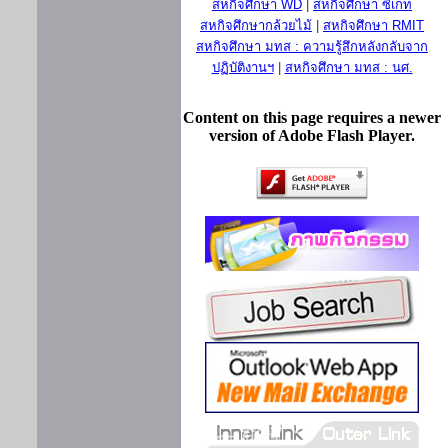
สหกิจศึกษา WD
|
สหกิจศึกษา ซีเกท
สหกิจศึกษากล้วยไม้
|
สหกิจศึกษา RMIT
สหกิจศึกษา มทส : ความรู้สึกหลังกลับจาก
ปฏิบัติงานฯ
|
สหกิจศึกษา มทส : นศ.
Content on this page requires a newer
version of Adobe Flash Player.