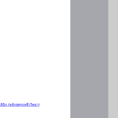
ินิก (หลักสูตรจุลชีววิทยา)