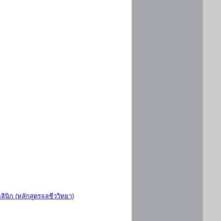
ินิก (หลักสูตรจุลชีววิทยา)