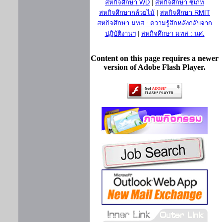
สหกิจศึกษา WD
|
สหกิจศึกษา ซีเกท
สหกิจศึกษากล้วยไม้
|
สหกิจศึกษา RMIT
สหกิจศึกษา มทส : ความรู้สึกหลังกลับจาก
ปฏิบัติงานฯ
|
สหกิจศึกษา มทส : นศ.
Content on this page requires a newer
version of Adobe Flash Player.