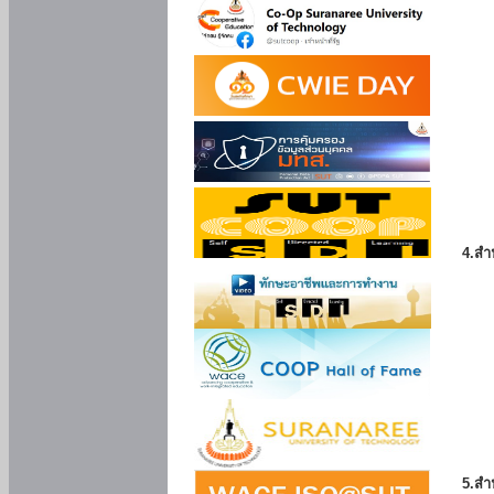
4.สำ
5.สำ