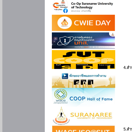
4.สำ
5.สำ