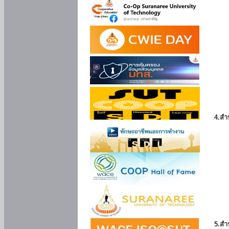
4.สำ
5.สำ