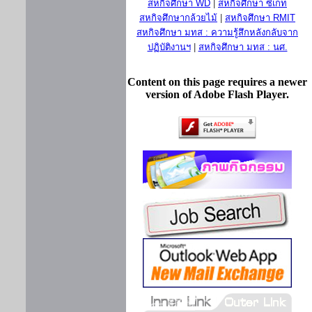
สหกิจศึกษา WD
|
สหกิจศึกษา ซีเกท
สหกิจศึกษากล้วยไม้
|
สหกิจศึกษา RMIT
สหกิจศึกษา มทส : ความรู้สึกหลังกลับจาก
ปฏิบัติงานฯ
|
สหกิจศึกษา มทส : นศ.
Content on this page requires a newer
version of Adobe Flash Player.