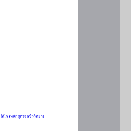
ินิก (หลักสูตรจุลชีววิทยา)