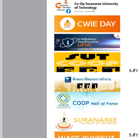
4.สำ
5.สำ