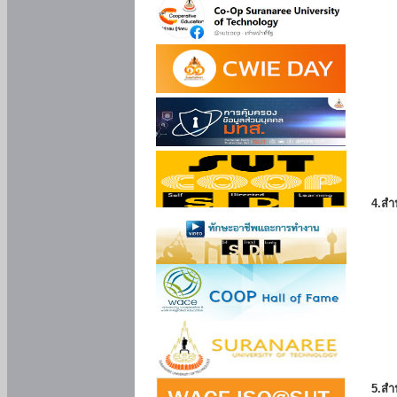
4.สำ
5.สำ