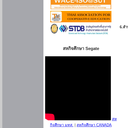
6.สำน
สหกิจศึกษา Segate
สห
กิจศึกษา มทส.
|
สหกิจศึกษา CANADA