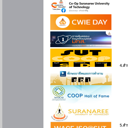
4.สำ
5.สำ