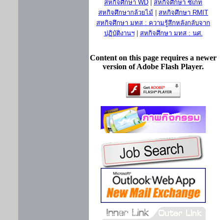
สหกิจศึกษา WD
|
สหกิจศึกษา ซีเกท
สหกิจศึกษากล้วยไม้
|
สหกิจศึกษา RMIT
สหกิจศึกษา มทส : ความรู้สึกหลังกลับจาก
ปฏิบัติงานฯ
|
สหกิจศึกษา มทส : นศ.
Content on this page requires a newer
version of Adobe Flash Player.