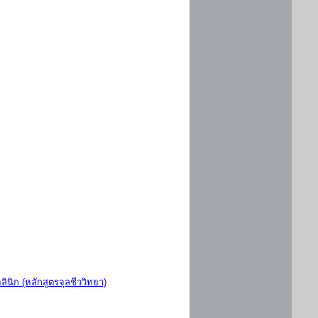
ินิก (หลักสูตรจุลชีววิทยา)