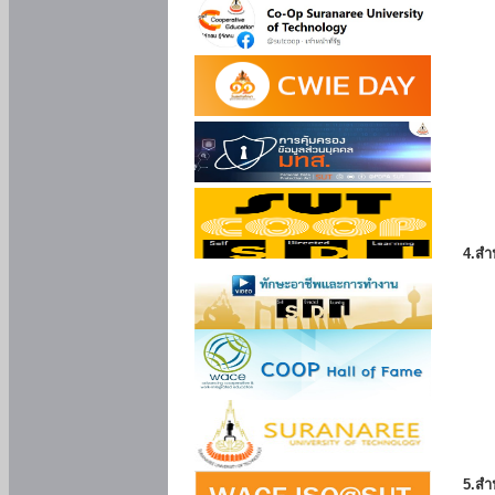
4.สำ
5.สำ