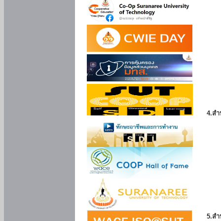
4.สำ
5.สำ