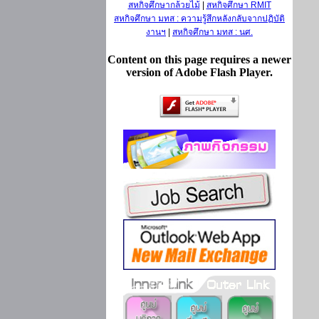
สหกิจศึกษากล้วยไม้
|
สหกิจศึกษา RMIT
สหกิจศึกษา มทส : ความรู้สึกหลังกลับจากปฏิบัติ
งานฯ
|
สหกิจศึกษา มทส : นศ.
Content on this page requires a newer
version of Adobe Flash Player.