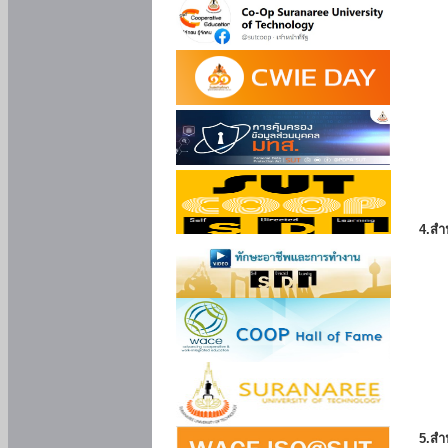
4.สำ
5.สำ