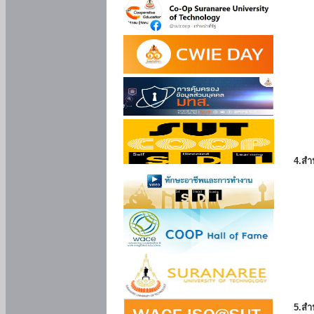
4.สำ
5.สำ