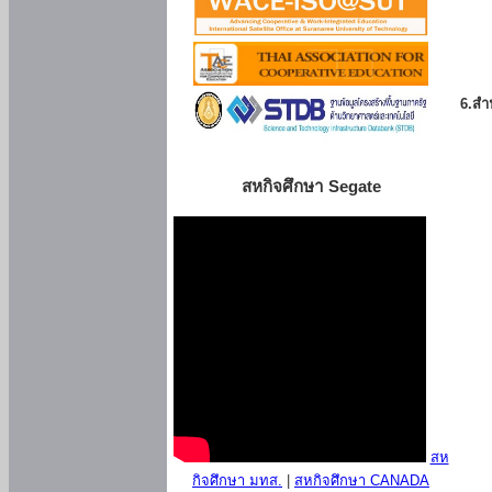
6.สำน
สหกิจศึกษา Segate
สห
กิจศึกษา มทส.
|
สหกิจศึกษา CANADA