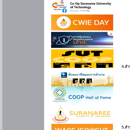
4.สำ
5.สำ