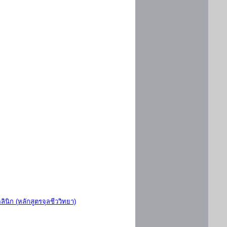
ินิก (หลักสูตรจุลชีววิทยา)