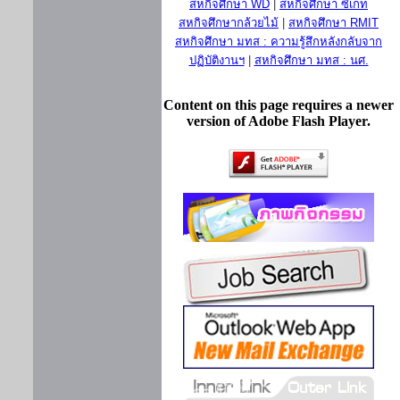
สหกิจศึกษา WD
|
สหกิจศึกษา ซีเกท
สหกิจศึกษากล้วยไม้
|
สหกิจศึกษา RMIT
สหกิจศึกษา มทส : ความรู้สึกหลังกลับจาก
ปฏิบัติงานฯ
|
สหกิจศึกษา มทส : นศ.
Content on this page requires a newer
version of Adobe Flash Player.