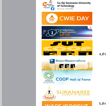
4.สำ
5.สำ