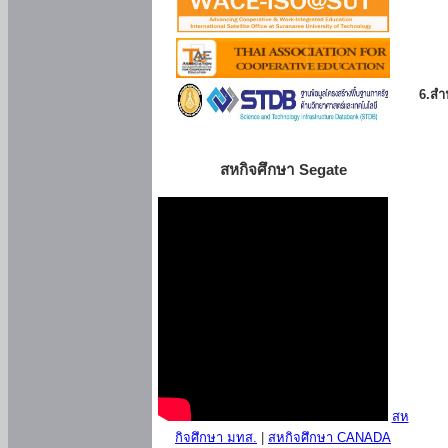
6.สำน
สหกิจศึกษา Segate
สห
กิจศึกษา มทส.
|
สหกิจศึกษา CANADA