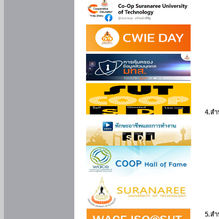
4.สำ
5.สำ