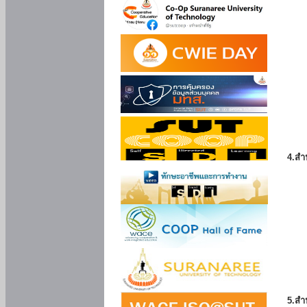
4.สำ
5.สำ