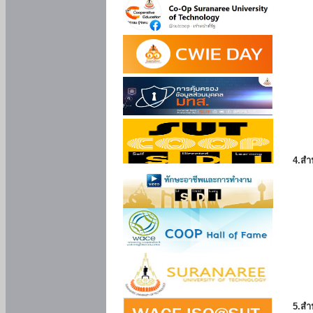
4.สำ
5.สำ