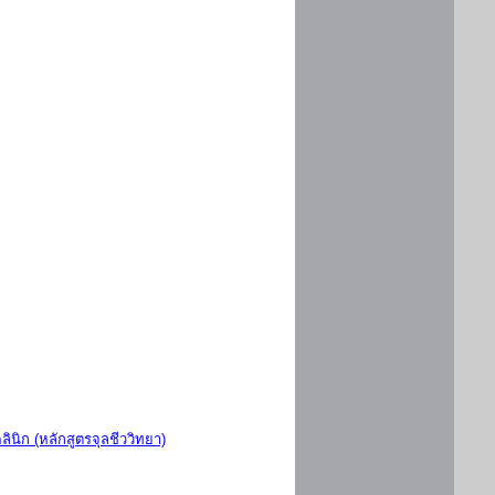
ินิก (หลักสูตรจุลชีววิทยา)