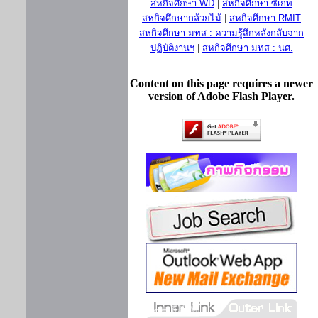
สหกิจศึกษา WD
|
สหกิจศึกษา ซีเกท
สหกิจศึกษากล้วยไม้
|
สหกิจศึกษา RMIT
สหกิจศึกษา มทส : ความรู้สึกหลังกลับจาก
ปฏิบัติงานฯ
|
สหกิจศึกษา มทส : นศ.
Content on this page requires a newer
version of Adobe Flash Player.