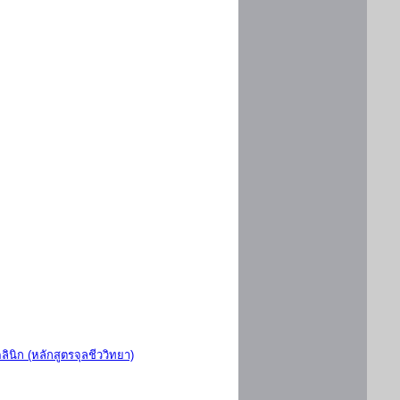
ินิก (หลักสูตรจุลชีววิทยา)