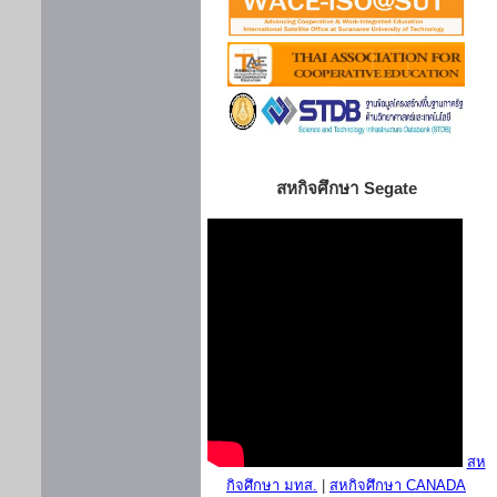
สหกิจศึกษา Segate
สห
กิจศึกษา มทส.
|
สหกิจศึกษา CANADA