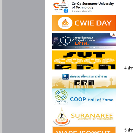
4.สำ
5.สำ