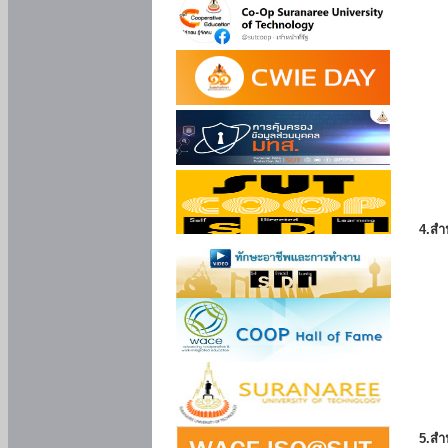
4.สำ
5.สำ