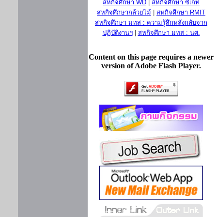
สหกิจศึกษา WD
|
สหกิจศึกษา ซีเกท
สหกิจศึกษากล้วยไม้
|
สหกิจศึกษา RMIT
สหกิจศึกษา มทส : ความรู้สึกหลังกลับจาก
ปฏิบัติงานฯ
|
สหกิจศึกษา มทส : นศ.
Content on this page requires a newer
version of Adobe Flash Player.