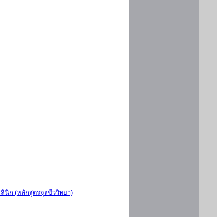
ินิก (หลักสูตรจุลชีววิทยา)