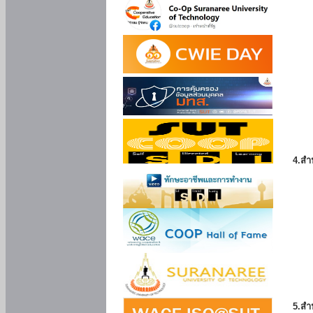
4.สำ
5.สำ