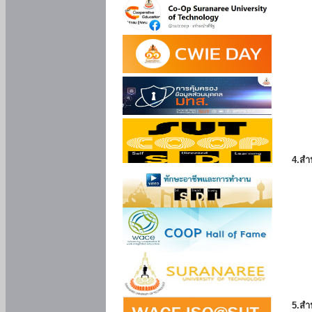
4.สำ
5.สำ