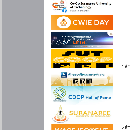
4.สำ
5.สำ