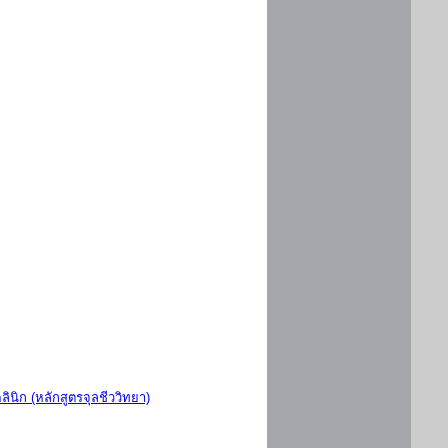
ินิก (หลักสูตรจุลชีววิทยา)