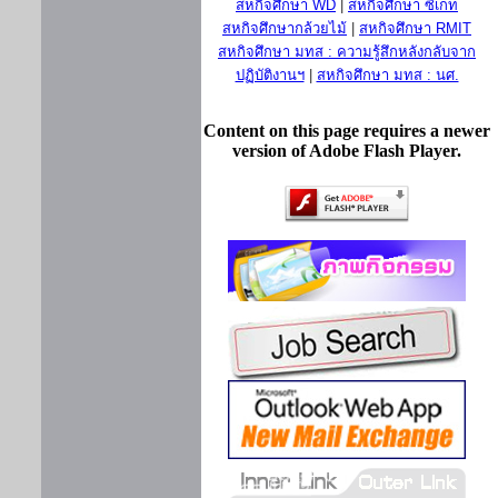
สหกิจศึกษา WD
|
สหกิจศึกษา ซีเกท
สหกิจศึกษากล้วยไม้
|
สหกิจศึกษา RMIT
สหกิจศึกษา มทส : ความรู้สึกหลังกลับจาก
ปฏิบัติงานฯ
|
สหกิจศึกษา มทส : นศ.
Content on this page requires a newer
version of Adobe Flash Player.