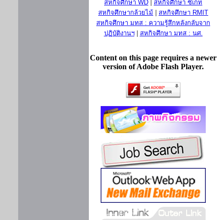
สหกิจศึกษา WD
|
สหกิจศึกษา ซีเกท
สหกิจศึกษากล้วยไม้
|
สหกิจศึกษา RMIT
สหกิจศึกษา มทส : ความรู้สึกหลังกลับจาก
ปฏิบัติงานฯ
|
สหกิจศึกษา มทส : นศ.
Content on this page requires a newer
version of Adobe Flash Player.