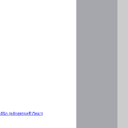
ินิก (หลักสูตรจุลชีววิทยา)