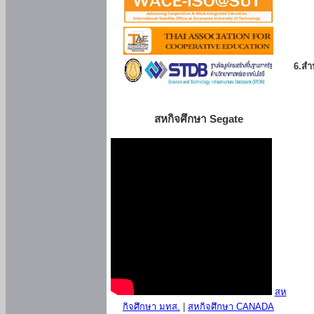
6.สำน
สหกิจศึกษา Segate
สห
กิจศึกษา มทส.
|
สหกิจศึกษา CANADA