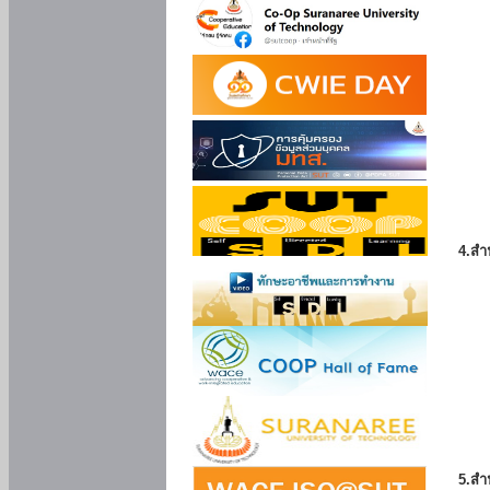
4.สำ
5.สำ