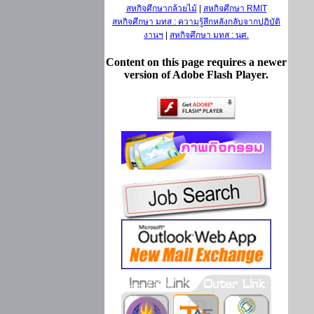
สหกิจศึกษากล้วยไม้
|
สหกิจศึกษา RMIT
สหกิจศึกษา มทส : ความรู้สึกหลังกลับจากปฏิบัติ
งานฯ
|
สหกิจศึกษา มทส : นศ.
Content on this page requires a newer
version of Adobe Flash Player.