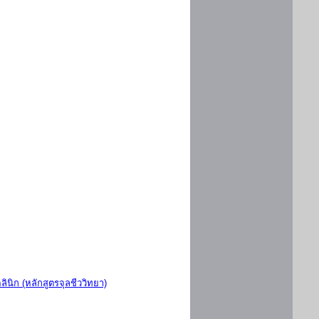
ินิก (หลักสูตรจุลชีววิทยา)