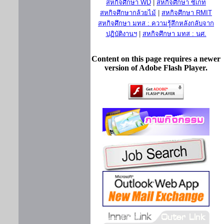
สหกิจศึกษา WD
|
สหกิจศึกษา ซีเกท
สหกิจศึกษากล้วยไม้
|
สหกิจศึกษา RMIT
สหกิจศึกษา มทส : ความรู้สึกหลังกลับจาก
ปฏิบัติงานฯ
|
สหกิจศึกษา มทส : นศ.
Content on this page requires a newer
version of Adobe Flash Player.