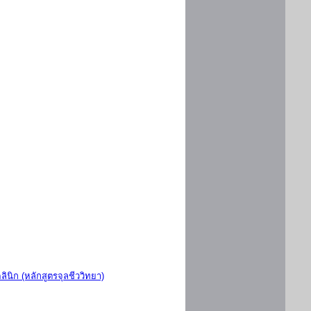
ินิก (หลักสูตรจุลชีววิทยา)