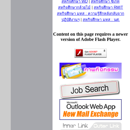
สหกิจศึกษา WD
|
สหกิจศึกษา ซีเกท
สหกิจศึกษากล้วยไม้
|
สหกิจศึกษา RMIT
สหกิจศึกษา มทส : ความรู้สึกหลังกลับจาก
ปฏิบัติงานฯ
|
สหกิจศึกษา มทส : นศ.
Content on this page requires a newer
version of Adobe Flash Player.