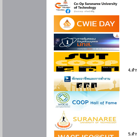
4.สำ
5.สำ