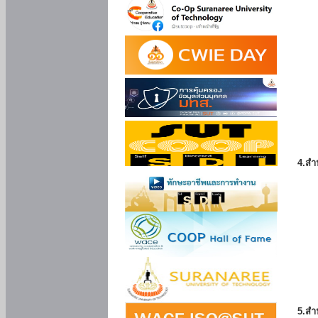
4.สำ
5.สำ