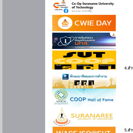
4.สำ
5.สำ