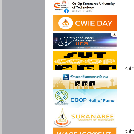
4.สำ
5.สำ