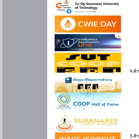
4.สำ
5.สำ