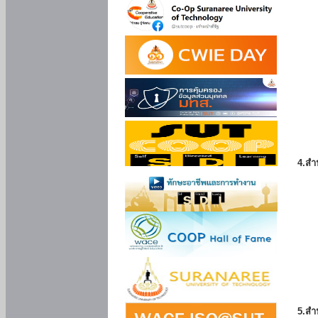
4.สำ
5.สำ